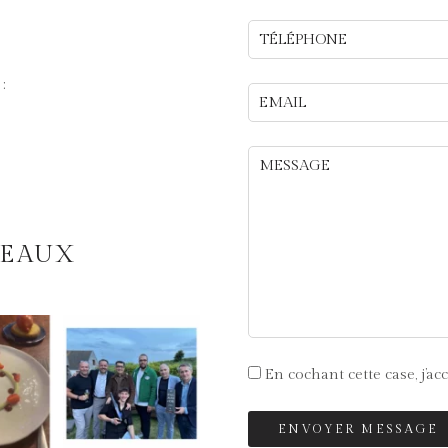
:
SEAUX
En cochant cette case
, j’a